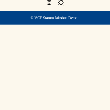
Instagram
Besuche
den
VCP
© VCP Stamm Jakobus Dessau
Blog